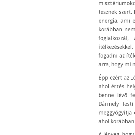
misztériumok
tesznek szert.
energia
, ami 
korábban nem:
foglalkozzál
ítélkezésekkel
fogadni az íté
arra, hogy mi 
Épp ezért az „
ahol értés hel
benne lévő fe
Bármely test
meggyógyítja 
ahol korábban
A lényeg, hogy