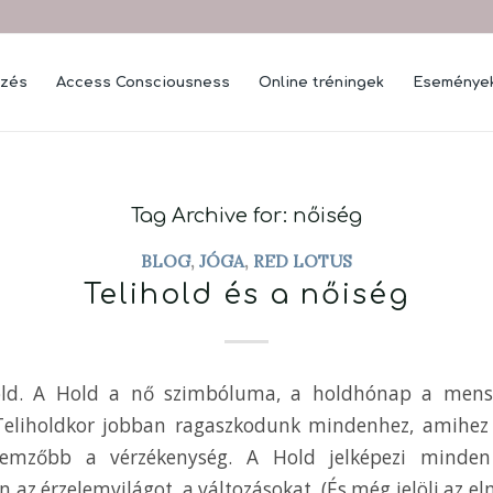
mzés
Access Consciousness
Online tréningek
Eseménye
Tag Archive for:
nőiség
BLOG
,
JÓGA
,
RED LOTUS
Telihold és a nőiség
old. A Hold a nő szimbóluma, a holdhónap a menstr
eliholdkor jobban ragaszkodunk mindenhez, amihez 
llemzőbb a vérzékenység. A Hold jelképezi minde
az érzelemvilágot, a változásokat. (És még jelöli az el