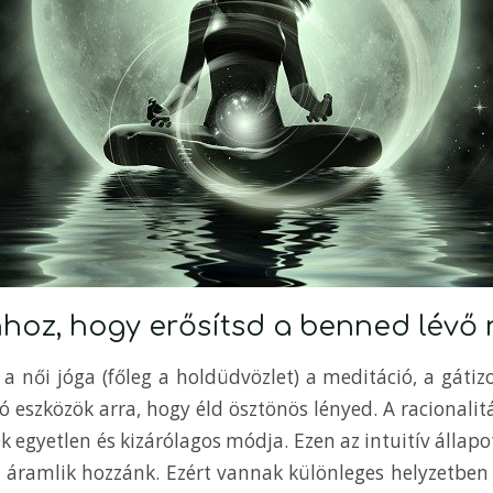
hhoz, hogy erősítsd a benned lévő 
, a női jóga (főleg a holdüdvözlet) a meditáció, a gát
 eszközök arra, hogy éld ösztönös lényed. A racionali
 egyetlen és kizárólagos módja. Ezen az intuitív állapot
 áramlik hozzánk. Ezért vannak különleges helyzetben