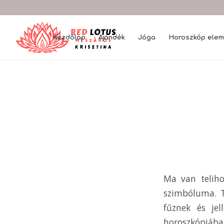
Kezdőlap
Ajándék
Jóga
Horoszkóp ele
Ma van telih
szimbóluma. T
fűznek és je
horoszkópjában 