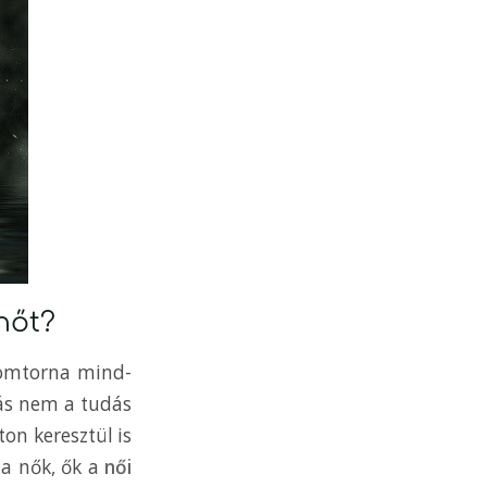
nőt?
izomtorna mind-
tás nem a tudás
on keresztül is
 a nők, ők a
női