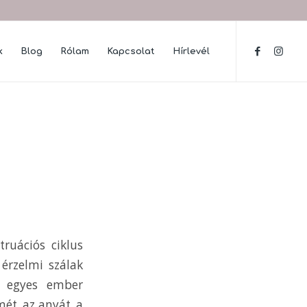
k
Blog
Rólam
Kapcsolat
Hírlevél
uációs ciklus
érzelmi szálak
n egyes ember
mét, az anyát, a