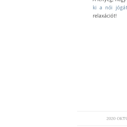
ki a női jógá
relaxációt!
/
2020 OKTÓ