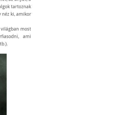
dolgok tartoznak
 néz ki, amikor
A világban most
rfiasodni, ami
b.).