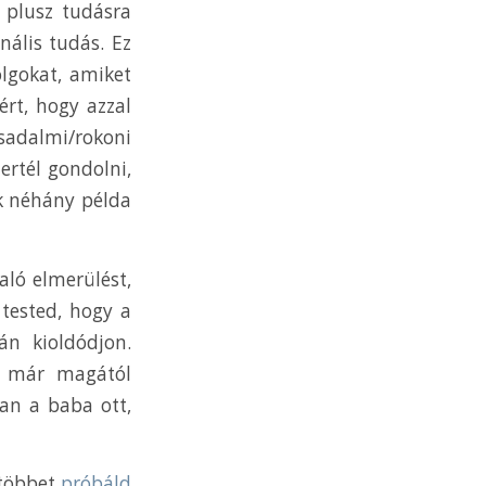
s plusz tudásra
nális tudás. Ez
lgokat, amiket
rt, hogy azzal
adalmi/rokoni
ertél gondolni,
ak néhány példa
aló elmerülést,
 tested, hogy a
án kioldódjon.
d már magától
an a baba ott,
 többet
próbáld