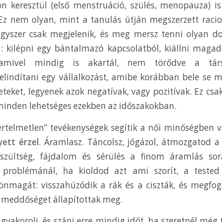
on keresztül (első menstruáció, szülés, menopauza) i
 Ez nem olyan, mint a tanulás útján megszerzett racio
egyszer csak megjelenik, és meg mersz tenni olyan do
 kilépni egy bántalmazó kapcsolatból, kiállni magadé
, amivel mindig is akartál, nem törődve a társ
, elindítani egy vállalkozást, amibe korábban bele se m
leteket, legyenek azok negatívak, vagy pozitívak. Ez cs
minden lehetséges ezekben az időszakokban.
értelmetlen” tevékenységek segítik a női minőségben v
yett érzel
. Áramlasz. Táncolsz, jógázol, átmozgatod a
szültség, fájdalom és sérülés a finom áramlás sor
i problémánál, ha kioldod azt ami szorít, a teste
önmagát: visszahúzódik a rák és a ciszták, és megfog
 meddőséget állapítottak meg.
 gyakorolj, és szánj erre mindig időt, ha szeretnél még