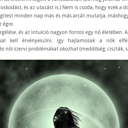
oskodást, és az utazást is.) Nem is csoda, hogy ezek a 
 égitest minden nap más és más arcát mutatja, máshogy
z égre.
gélése, és az intuíció nagyon fontos egy nő életében. 
kkal kell érvényesülni, így hajlamosak a nők elfé
és női szervi problémákat okozhat (meddőség, ciszták, st