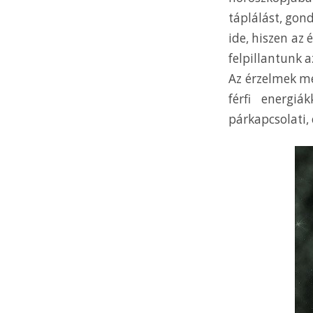
táplálást, gond
ide, hiszen az
felpillantunk a
Az érzelmek me
férfi energiá
párkapcsolati, 