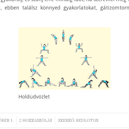
t
, ebben találsz könnyed gyakorlatokat, gátizomtorn
Holdüdvözlet
/
BER 1.
2 HOZZÁSZÓLÁS
SZERZŐ:
REDLOTUS