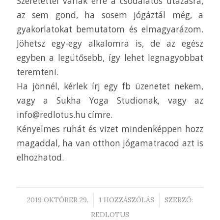
Szeretettel várlak erre a csodálatos utazásra,
az sem gond, ha sosem jógáztál még, a
gyakorlatokat bemutatom és elmagyarázom.
Jöhetsz egy-egy alkalomra is, de az egész
egyben a legütősebb, így lehet legnagyobbat
teremteni.
Ha jönnél, kérlek írj egy fb üzenetet nekem,
vagy a Sukha Yoga Studionak, vagy az
info@redlotus.hu címre.
Kényelmes ruhát és vizet mindenképpen hozz
magaddal, ha van otthon jógamatracod azt is
elhozhatod.
/
/
2019 OKTÓBER 29.
1 HOZZÁSZÓLÁS
SZERZŐ:
REDLOTUS