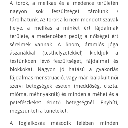
A torok, a mellkas és a medence területén
nagyon sok feszültséget tárolunk /
tárolhatunk. Az torok a ki nem mondott szavak
helye, a mellkas a minket ért fájdalmak
területe, a medencében pedig a nőiséget ért
sérelmek vannak. A finom, áramlós jóga
ászanákkal (testhelyzetekkel) kioldjuk a
testünkben lévő feszültséget, fájdalmat és
blokkokat. Nagyon jó hatású a gyakorlás
fájdalmas menstruáció, vagy már kialakult női
szervi betegségek esetén (meddőség, ciszta,
mióma, méhnyakrák) és minden a méhet és a
petefészkeket érintő betegségnél. Enyhíti,
megszünteti a tüneteket.
A foglalkozás második felében minden