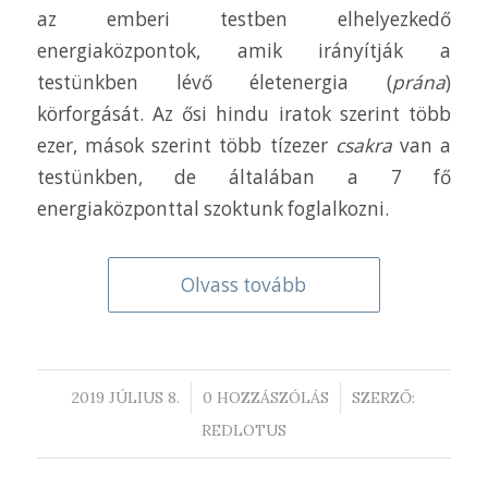
az emberi testben elhelyezkedő
energiaközpontok, amik irányítják a
testünkben lévő életenergia (
prána
)
körforgását. Az ősi hindu iratok szerint több
ezer, mások szerint több tízezer
csakra
van a
testünkben, de általában a 7 fő
energiaközponttal szoktunk foglalkozni.
Olvass tovább
/
/
2019 JÚLIUS 8.
0 HOZZÁSZÓLÁS
SZERZŐ:
REDLOTUS