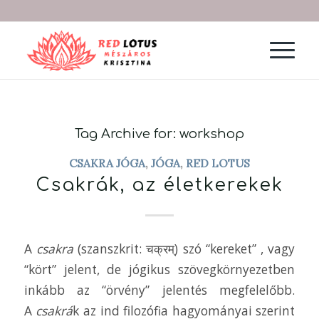
Tag Archive for:
workshop
CSAKRA JÓGA
,
JÓGA
,
RED LOTUS
Csakrák, az életkerekek
A
csakra
(szanszkrit: चक्रम्) szó “kereket” , vagy
“kört” jelent, de jógikus szövegkörnyezetben
inkább az “örvény” jelentés megfelelőbb.
A
csakrá
k az ind filozófia hagyományai szerint