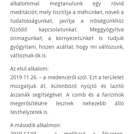
alkalommal megtanulunk egy rövid
meditációt, mely tisztítja a méhünket, növeli a
tudatosságunkat, javítja a nőiségünkhöz
fűződő kapcsolatunkat. Meggyógyítva
önmagunkat, a környezetünket is tudjuk
gyógyítani, hiszen azáltal, hogy mi változunk,
változnak ők is.
Az első alkalom:
2019.11.26. – a medencéről szól. Ezt a területet
mozgatjuk át, különböző nyújtó és lazító
ászanák segítségével. A comb és a farizmok
megerősítésére lesznek nehezebb álló
testhelyzetek is.
A második alkalmon:
2019.12.03. – a mellkasé a főszerep,