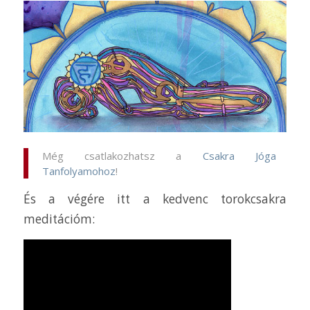
Még csatlakozhatsz a
Csakra Jóga
Tanfolyamohoz
!
És a végére itt a kedvenc torokcsakra
meditációm: