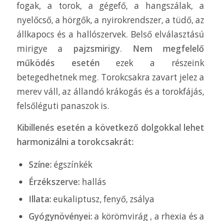
fogak, a torok, a gégefő, a hangszálak, a
nyelőcső, a hörgők, a nyirokrendszer, a tüdő, az
állkapocs és a hallószervek. Belső elválasztású
mirigye a
pajzsmirigy
.
Nem megfelelő
működés esetén
ezek a részeink
betegedhetnek meg. Torokcsakra zavart jelez a
merev váll, az állandó krákogás és a torokfájás,
felsőléguti panaszok is.
Kibillenés esetén a következő dolgokkal lehet
harmonizálni a torokcsakrát:
Színe:
égszínkék
Érzékszerve:
hallás
Illata:
eukaliptusz, fenyő, zsálya
Gyógynövényei:
a körömvirág , a rhexia és a