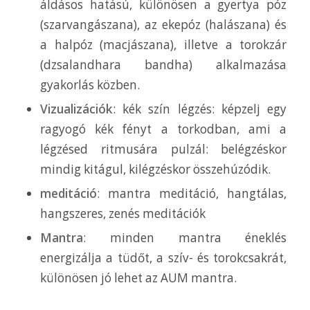
áldásos hatású, különösen a gyertya póz
(szarvangászana), az ekepóz (halászana) és
a halpóz (macjászana), illetve a torokzár
(dzsalandhara bandha) alkalmazása
gyakorlás közben.
Vizualizációk
: kék szín légzés: képzelj egy
ragyogó kék fényt a torkodban, ami a
légzésed ritmusára pulzál: belégzéskor
mindig kitágul, kilégzéskor összehúzódik.
meditáció
: mantra meditáció, hangtálas,
hangszeres, zenés meditációk
Mantra
: minden mantra éneklés
energizálja a tüdőt, a szív- és torokcsakrát,
különösen jó lehet az AUM mantra.