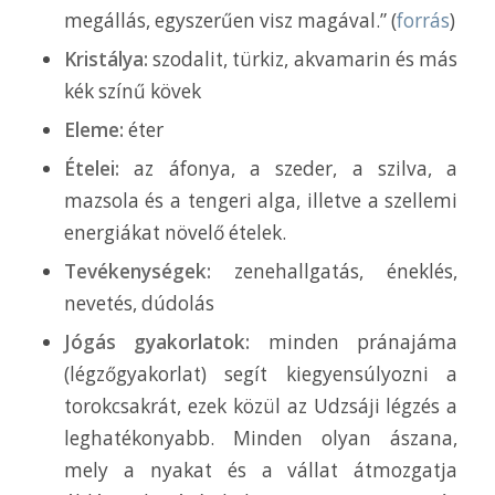
megállás, egyszerűen visz magával.” (
forrás
)
Kristálya:
szodalit, türkiz, akvamarin és más
kék színű kövek
Eleme:
éter
Ételei:
az áfonya, a szeder, a szilva, a
mazsola és a tengeri alga, illetve a szellemi
energiákat növelő ételek.
Tevékenységek:
zenehallgatás, éneklés,
nevetés, dúdolás
Jógás gyakorlatok:
minden pránajáma
(légzőgyakorlat) segít kiegyensúlyozni a
torokcsakrát, ezek közül az Udzsáji légzés a
leghatékonyabb. Minden olyan ászana,
mely a nyakat és a vállat átmozgatja