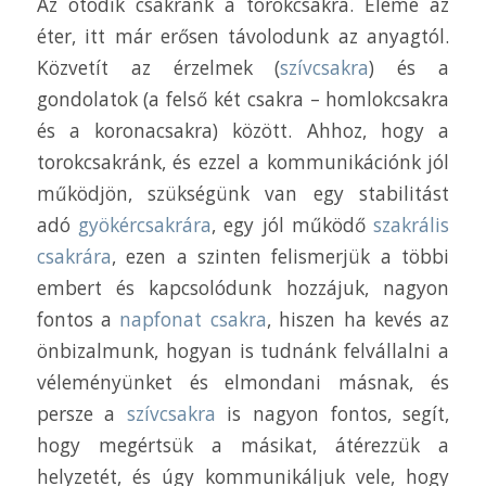
Az ötödik csakránk a torokcsakra. Eleme az
éter, itt már erősen távolodunk az anyagtól.
Közvetít az érzelmek (
szívcsakra
) és a
gondolatok (a felső két csakra – homlokcsakra
és a koronacsakra) között. Ahhoz, hogy a
torokcsakránk, és ezzel a kommunikációnk jól
működjön, szükségünk van egy stabilitást
adó
gyökércsakrára
, egy jól működő
szakrális
csakrára
, ezen a szinten felismerjük a többi
embert és kapcsolódunk hozzájuk, nagyon
fontos a
napfonat csakra
, hiszen ha kevés az
önbizalmunk, hogyan is tudnánk felvállalni a
véleményünket és elmondani másnak, és
persze a
szívcsakra
is nagyon fontos, segít,
hogy megértsük a másikat, átérezzük a
helyzetét, és úgy kommunikáljuk vele, hogy