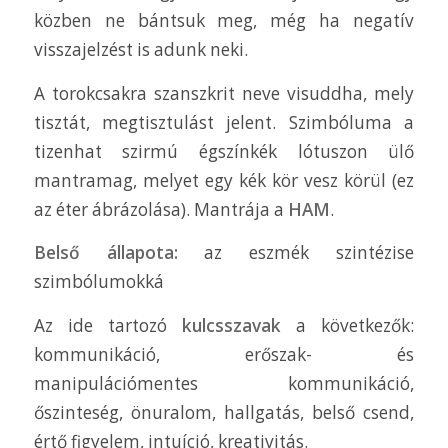
közben ne bántsuk meg, még ha negatív
visszajelzést is adunk neki.
A torokcsakra szanszkrit neve visuddha, mely
tisztát, megtisztulást jelent. Szimbóluma a
tizenhat szirmú égszínkék lótuszon ülő
mantramag, melyet egy kék kör vesz körül (ez
az éter ábrázolása). Mantrája a
HAM
.
Belső állapota:
az eszmék szintézise
szimbólumokká
Az ide tartozó
kulcsszavak
a következők:
kommunikáció, erőszak- és
manipulációmentes kommunikáció,
őszinteség, önuralom, hallgatás, belső csend,
értő figyelem, intuíció, kreativitás.