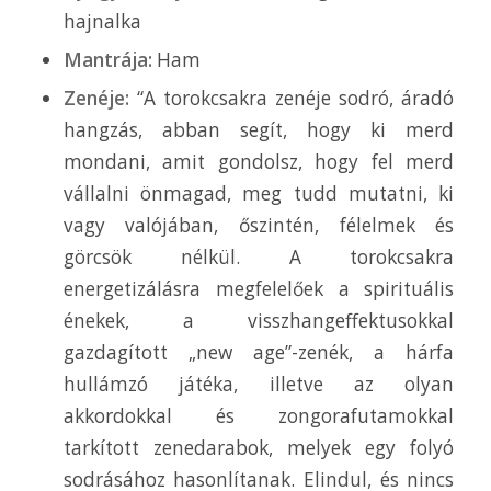
hajnalka
Mantrája:
Ham
Zenéje:
“A torokcsakra zenéje sodró, áradó
hangzás, abban segít, hogy ki merd
mondani, amit gondolsz, hogy fel merd
vállalni önmagad, meg tudd mutatni, ki
vagy valójában, őszintén, félelmek és
görcsök nélkül. A torokcsakra
energetizálásra megfelelőek a spirituális
énekek, a visszhangeffektusokkal
gazdagított „new age”-zenék, a hárfa
hullámzó játéka, illetve az olyan
akkordokkal és zongorafutamokkal
tarkított zenedarabok, melyek egy folyó
sodrásához hasonlítanak. Elindul, és nincs