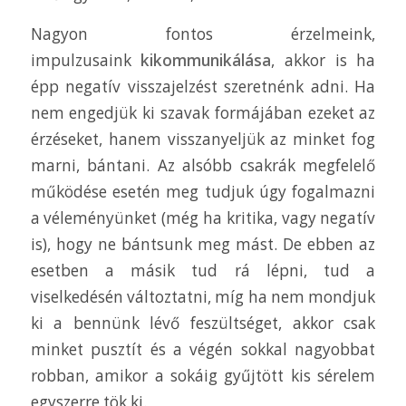
Nagyon fontos érzelmeink,
impulzusaink
kikommunikálása
, akkor is ha
épp negatív visszajelzést szeretnénk adni. Ha
nem engedjük ki szavak formájában ezeket az
érzéseket, hanem visszanyeljük az minket fog
marni, bántani. Az alsóbb csakrák megfelelő
működése esetén meg tudjuk úgy fogalmazni
a véleményünket (még ha kritika, vagy negatív
is), hogy ne bántsunk meg mást. De ebben az
esetben a másik tud rá lépni, tud a
viselkedésén változtatni, míg ha nem mondjuk
ki a bennünk lévő feszültséget, akkor csak
minket pusztít és a végén sokkal nagyobbat
robban, amikor a sokáig gyűjtött kis sérelem
egyszerre tök ki.