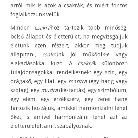
arról mik is azok a csakrák, és miért fontos
foglalkozzunk velük.
Minden
csakrá
hoz tartozik több minőség,
belső állapot és életterület, ha megvizsgáljuk
életünk ezen részeit, akkor meg tudjuk
állapítani,
csakrá
nk jól működik-e vagy
elakadásokkal küzd. A
csakrá
k különböző
tulajdonságokkal rendelkeznek: egy szín, egy
drágakő, egy illat, egy
mantra
(egy hang vagy
szótag), egy
mudra
(kéztartás), egy szimbólum,
egy elem, egy érzékszerv, egy zenei hang
tartozik hozzájuk, amikkel harmonizálni lehet
őket, s amivel harmonizálni lehet azt az
életterületet, amit szabályoznak.