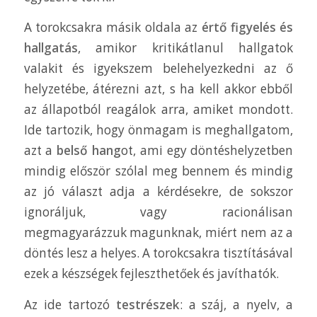
A torokcsakra másik oldala az
értő figyelés és
hallgatás
, amikor kritikátlanul hallgatok
valakit és igyekszem belehelyezkedni az ő
helyzetébe, átérezni azt, s ha kell akkor ebből
az állapotból reagálok arra, amiket mondott.
Ide tartozik, hogy önmagam is meghallgatom,
azt a
belső hang
ot, ami egy döntéshelyzetben
mindig először szólal meg bennem és mindig
az jó választ adja a kérdésekre, de sokszor
ignoráljuk, vagy racionálisan
megmagyarázzuk magunknak, miért nem az a
döntés lesz a helyes. A torokcsakra tisztításával
ezek a készségek fejleszthetőek és javíthatók.
Az ide tartozó
testrészek
: a száj, a nyelv, a